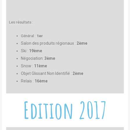
Les résultats :
Général :
1er
Salon des produits régionaux :
2
ème
Ski :
19
ème
Négociation:
3
ème
Snow :
11
ème
Objet Glissant Non Identifié :
2ème
Relais :
16
ème
Edition 2017