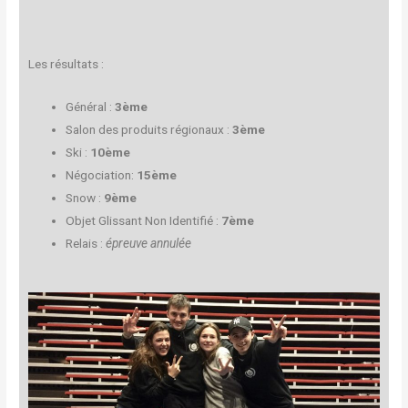
Les résultats :
Général :
3ème
Salon des produits régionaux :
3ème
Ski :
10ème
Négociation:
15ème
Snow :
9ème
Objet Glissant Non Identifié :
7ème
Relais :
épreuve annulée