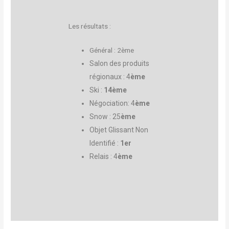
Les résultats :
Général : 2ème
Salon des produits
régionaux : 4
ème
Ski :
14
ème
Négociation: 4
ème
Snow : 25
ème
Objet Glissant Non
Identifié :
1er
Relais : 4
ème