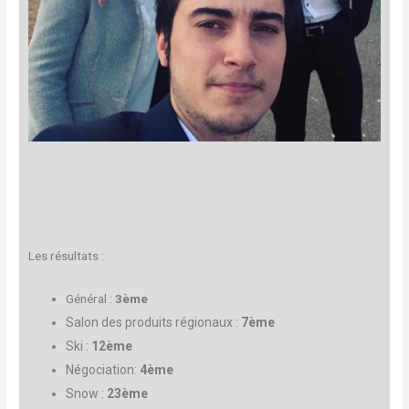
Les résultats :
Général :
3ème
Salon des produits régionaux :
7
ème
Ski :
12ème
Négociation:
4
ème
Snow :
23
ème